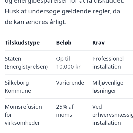
og energibesparelser for at få tilskuddet.
Husk at undersøge gældende regler, da
de kan ændres årligt.
Tilskudstype
Beløb
Krav
Staten
Op til
Professionel
(Energistyrelsen)
10.000 kr
installation
Silkeborg
Varierende
Miljøvenlige
Kommune
løsninger
Momsrefusion
25% af
Ved
for
moms
erhvervsmæssi
virksomheder
installation